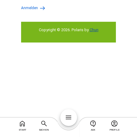
Anmelden
Copyright © 2026
.
Polaris by
Chun
START
SUCHEN
ASK
PROFILE