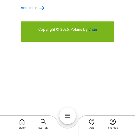
Anmelden
Copyright © 2026
.
Polaris by
Chun
START
SUCHEN
ASK
PROFILE