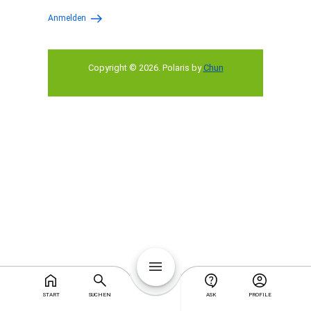
Anmelden
Copyright © 2026
.
Polaris by
Chun
START
SUCHEN
ASK
PROFILE