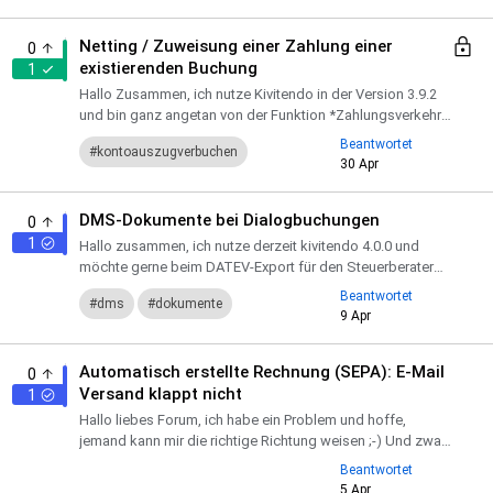
Netting / Zuweisung einer Zahlung einer
0
existierenden Buchung
1
Hallo Zusammen, ich nutze Kivitendo in der Version 3.9.2
und bin ganz angetan von der Funktion *Zahlungsverkehr-
>Kontoauszug* verbuchen. Damit kann man wunderbar
Beantwortet
kontoauszugverbuchen
Buchunge...
30 Apr
DMS-Dokumente bei Dialogbuchungen
0
1
Hallo zusammen, ich nutze derzeit kivitendo 4.0.0 und
möchte gerne beim DATEV-Export für den Steuerberater
bei allen Buchungen die passenden Belege mitgeben. Bei
Beantwortet
dms
dokumente
Ausgan...
9 Apr
Automatisch erstellte Rechnung (SEPA): E-Mail
0
Versand klappt nicht
1
Hallo liebes Forum, ich habe ein Problem und hoffe,
jemand kann mir die richtige Richtung weisen ;-) Und zwar
habe ich seit Anfang des Jahres Kivitendo im Einsatz und
Beantwortet
bin...
5 Apr