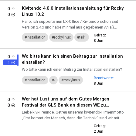
Kivitendo 4.0.0 Installationsanleitung für Rocky
0
Linux 10.2
0
Hallo, ich supporte nun LX-Office / Kivitendo schon seit
Version 2.4.x und habe mir mal aus gegebenen Anlaß
erlaubt eine Installationsanleitung für Rocky Linux 10.2
Gefragt
installation
rockylinux
teil1
auf...
8 Jun
Wo bitte kann ich einen Beitrag zur Installation
0
einstellen?
1
Wo bitte kann ich einen Beitrag zur Installation einstellen?
Beantwortet
installation
-
rockylinux
8 Jun
Wer hat Lust uns auf dem Gutes Morgen
0
Festival der GLS Bank an diesem WE zu
0
treffen?
Liebe kivi-Freunde! Getreu unserem kivitendo-Firmenmotto
„Erst kommt der Mensch, dann die Technik“ sind wir mit
einem Präsentationsstand beim „Gutes Morgen Festiva...
Gefragt
2 Jun