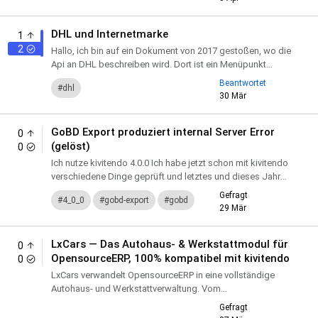
DHL und Internetmarke
1
2
Hallo, ich bin auf ein Dokument von 2017 gestoßen, wo die
Api an DHL beschreiben wird. Dort ist ein Menüpunkt
"Versand" zu sehen. Ich hab den in meiner 4.0 Installation...
Beantwortet
dhl
30 Mär
GoBD Export produziert internal Server Error
0
(gelöst)
0
Ich nutze kivitendo 4.0.0 Ich habe jetzt schon mit kivitendo
verschiedene Dinge geprüft und letztes und dieses Jahr
auch Rechnungen geschrieben. Gerade eben erst habe ic...
Gefragt
4_0_0
gobd-export
gobd
29 Mär
LxCars — Das Autohaus- & Werkstattmodul für
0
OpensourceERP, 100% kompatibel mit kivitendo
0
LxCars verwandelt OpensourceERP in eine vollständige
Autohaus- und Werkstattverwaltung. Vom
Fahrzeugscheinscanner über KI-gestützte Arbeitsplanung
Gefragt
bis hin zur TÜV-Eri...