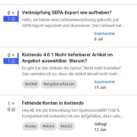
kubernetes
serverless-db
Verknüpfung SEPA-Export wie aufheben?
0
1
Hallo, wir haben eine Lieferantenrechnung gebucht, per
SEPA-Export exportiert und überwiesen. Der Lieferant hat
nun eine korrigierte Rechnung geschickt. Also möchten
Beantwortet
wi...
6 Jul
Kivitendo 4.0.1 Nicht lieferbarer Artikel im
0
Angebot auswählbar. Warum?
1
Es gibt bei den Artikeln die Option "Nicht mehr bestellen".
Das verstehe ich so, dass der Artikel aktuell nicht mehr
bestellt werden kann. Zum Beispiel ein Artikel, den d...
Beantwortet
artikel
angebot-erfassen
19 Jun
Fehlende Konten in kivitendo
1
0
Hey All, bei der Entwicklung von OpensourceERP (100 %
kompatibel mit kivitendo) ist uns aufgefallen, dass sehr,
sehr viele Konten fehlen, die im DATEV-Standard enthalte...
Gefragt
oserp
skr04
skr03
12 Jun
konten