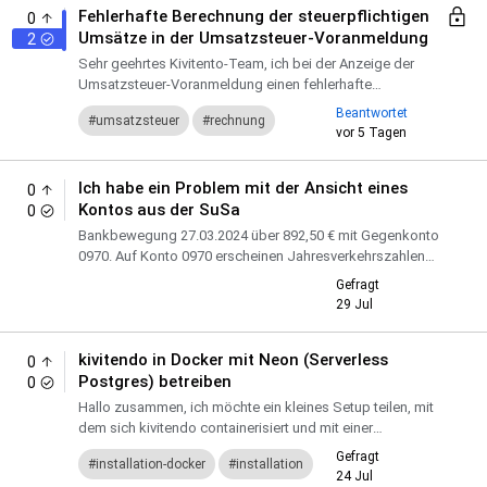
Fehlerhafte Berechnung der steuerpflichtigen
0
Umsätze in der Umsatzsteuer-Voranmeldung
2
Sehr geehrtes Kivitento-Team, ich bei der Anzeige der
Umsatzsteuer-Voranmeldung einen fehlerhafte
Berechnung der steuerpflichtigen Umsätze (Pos 81). Da
Beantwortet
umsatzsteuer
rechnung
ich häufig nur e...
vor
5 Tagen
Ich habe ein Problem mit der Ansicht eines
0
Kontos aus der SuSa
0
Bankbewegung 27.03.2024 über 892,50 € mit Gegenkonto
0970. Auf Konto 0970 erscheinen Jahresverkehrszahlen
Soll 750,00 €, die Buchung selbst ist jedoch weder im
Gefragt
Buchu...
29 Jul
kivitendo in Docker mit Neon (Serverless
0
Postgres) betreiben
0
Hallo zusammen, ich möchte ein kleines Setup teilen, mit
dem sich kivitendo containerisiert und mit einer
serverlosen Postgres-Datenbank (Neon) betreiben lässt –
Gefragt
installation-docker
installation
stat...
24 Jul