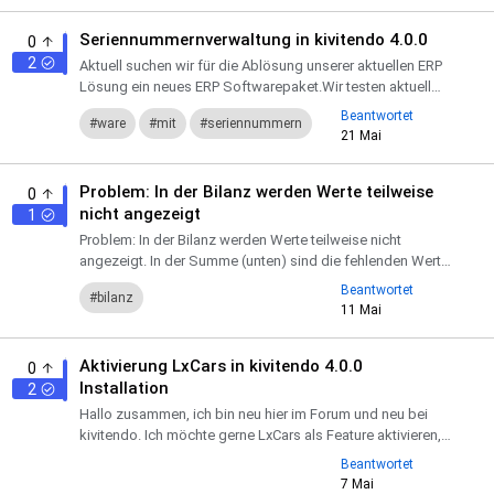
Seriennummernverwaltung in kivitendo 4.0.0
0
2
Aktuell suchen wir für die Ablösung unserer aktuellen ERP
Lösung ein neues ERP Softwarepaket.Wir testen aktuell
kivitendo 4.0.0 und haben bei der Einlagerung von neuer...
Beantwortet
ware
mit
seriennummern
21 Mai
einbuchen
Problem: In der Bilanz werden Werte teilweise
0
nicht angezeigt
1
Problem: In der Bilanz werden Werte teilweise nicht
angezeigt. In der Summe (unten) sind die fehlenden Werte
berücksichtigt. Version: 3.9.2 Aussehen: ![Abbildung]
Beantwortet
bilanz
Woran...
11 Mai
Aktivierung LxCars in kivitendo 4.0.0
0
Installation
2
Hallo zusammen, ich bin neu hier im Forum und neu bei
kivitendo. Ich möchte gerne LxCars als Feature aktivieren,
finde es aber nicht wie. Gibt's dafür eine Anleitung? G...
Beantwortet
7 Mai