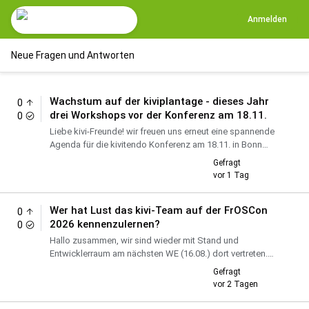
Anmelden
Neue Fragen und Antworten
Wachstum auf der kiviplantage - dieses Jahr
0
drei Workshops vor der Konferenz am 18.11.
0
Liebe kivi-Freunde! wir freuen uns erneut eine spannende
Agenda für die kivitendo Konferenz am 18.11. in Bonn
frisch zu präsentieren und bieten diesmal am Vortag drei
Gefragt
k...
vor
1 Tag
Wer hat Lust das kivi-Team auf der FrOSCon
0
2026 kennenzulernen?
0
Hallo zusammen, wir sind wieder mit Stand und
Entwicklerraum am nächsten WE (16.08.) dort vertreten.
Parallel lohnt sich auch, wie immer, das
Gefragt
Veranstaltungsprogramm, s.a...
vor
2 Tagen