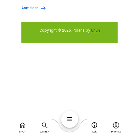
Anmelden
Copyright © 2026
.
Polaris by
Chun
START
SUCHEN
ASK
PROFILE