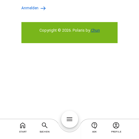
Anmelden
Copyright © 2026
.
Polaris by
Chun
START
SUCHEN
ASK
PROFILE