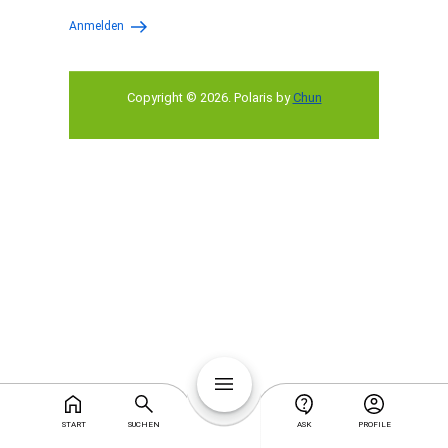
Anmelden
Copyright © 2026
.
Polaris by
Chun
START
SUCHEN
ASK
PROFILE