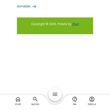
Anmelden
Copyright © 2026
.
Polaris by
Chun
START
SUCHEN
ASK
PROFILE