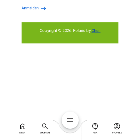
Anmelden
Copyright © 2026
.
Polaris by
Chun
START
SUCHEN
ASK
PROFILE