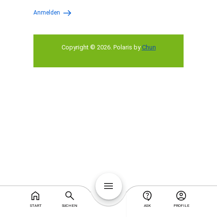
Anmelden
Copyright © 2026
.
Polaris by
Chun
START
SUCHEN
ASK
PROFILE