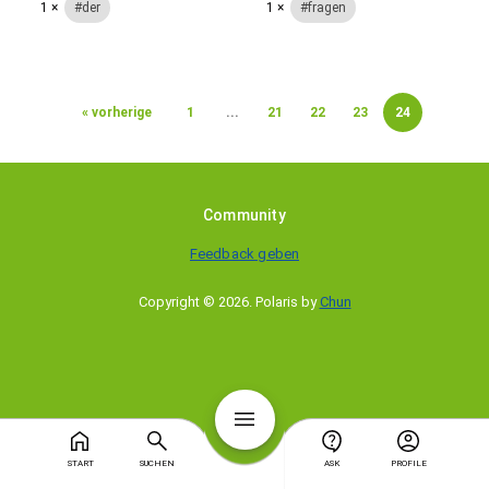
1 ×
der
1 ×
fragen
« vorherige
1
...
21
22
23
24
Community
Feedback geben
Copyright © 2026
.
Polaris by
Chun
START
SUCHEN
ASK
PROFILE