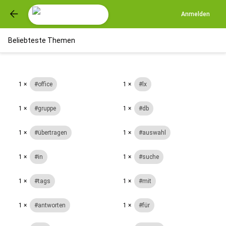
Anmelden
Beliebteste Themen
1 ×
office
1 ×
lx
1 ×
gruppe
1 ×
db
1 ×
übertragen
1 ×
auswahl
1 ×
in
1 ×
suche
1 ×
tags
1 ×
mit
1 ×
antworten
1 ×
für