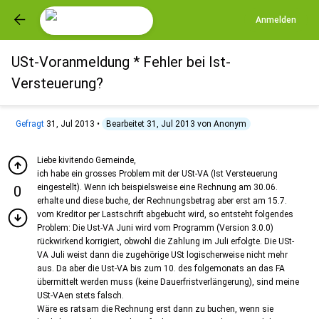
Anmelden
USt-Voranmeldung * Fehler bei Ist-
Versteuerung?
Gefragt
31, Jul 2013
•
Bearbeitet
31, Jul 2013
von
Anonym
Liebe kivitendo Gemeinde,
ich habe ein grosses Problem mit der USt-VA (Ist Versteuerung
eingestellt). Wenn ich beispielsweise eine Rechnung am 30.06.
0
erhalte und diese buche, der Rechnungsbetrag aber erst am 15.7.
vom Kreditor per Lastschrift abgebucht wird, so entsteht folgendes
Problem: Die Ust-VA Juni wird vom Programm (Version 3.0.0)
rückwirkend korrigiert, obwohl die Zahlung im Juli erfolgte. Die USt-
VA Juli weist dann die zugehörige USt logischerweise nicht mehr
aus. Da aber die Ust-VA bis zum 10. des folgemonats an das FA
übermittelt werden muss (keine Dauerfristverlängerung), sind meine
USt-VAen stets falsch.
Wäre es ratsam die Rechnung erst dann zu buchen, wenn sie