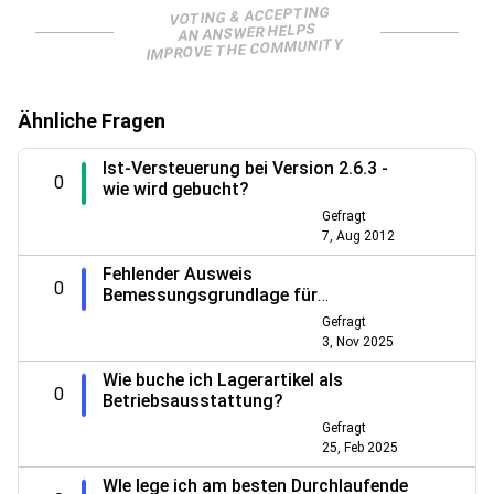
VOTING & ACCEPTING
AN ANSWER HELPS
IMPROVE THE COMMUNITY
Ähnliche Fragen
Ist-Versteuerung bei Version 2.6.3 -
0
wie wird gebucht?
Gefragt
7, Aug 2012
Fehlender Ausweis
0
Bemessungsgrundlage für
innergemeinschaftl. Lieferung in USt-
Gefragt
VA
3, Nov 2025
Wie buche ich Lagerartikel als
0
Betriebsausstattung?
Gefragt
25, Feb 2025
WIe lege ich am besten Durchlaufende