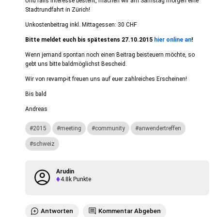
Und falls Interesse besteht, machen wir am Samstag morgen eine
Stadtrundfahrt in Zürich!
Unkostenbeitrag inkl. Mittagessen: 30 CHF
Bitte meldet euch bis spätestens 27.10.2015
hier online an
!
Wenn jemand spontan noch einen Beitrag beisteuern möchte, so
gebt uns bitte baldmöglichst Bescheid.
Wir von revamp-it freuen uns auf euer zahlreiches Erscheinen!
Bis bald
Andreas
2015
meeting
community
anwendertreffen
schweiz
Arudin
4.8k
Punkte
Antworten
Kommentar Abgeben