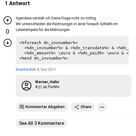
1
Antwort
Irgendwie versteh ich Deine Frage nicht so richtig.
Wir unterscheiden die Rechnungen in einer foreach Schleife im
Latextempate für die Mahnungen
0
<%foreach dn_invnumber%>

  <%dn_invnumber%> & <%dn_transdate%> & <%dn_due
  <%dn_amount%> \euro & <%dn_paid%> \euro & <%dn
Beantwortet
4, Dez 2017
Werner_Hahn
21.6k
Punkte
Kommentar Abgeben
Share
See All 3 Kommentare