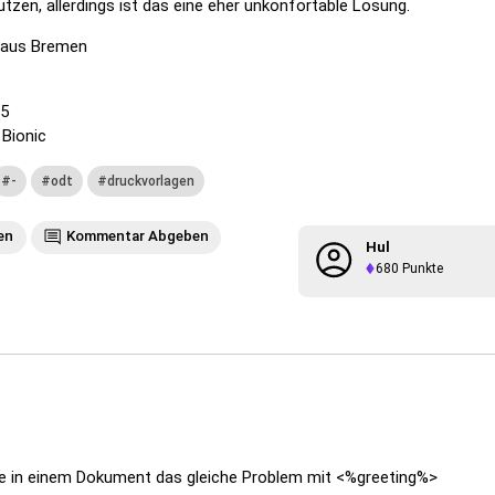
tzen, allerdings ist das eine eher unkonfortable Lösung.
 aus Bremen
.5
 Bionic
-
odt
druckvorlagen
en
Kommentar Abgeben
Hul
680
Punkte
te in einem Dokument das gleiche Problem mit <%greeting%>