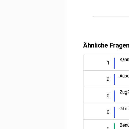
Ähnliche Frage
Kann
1
Ausd
0
ZugF
0
Gibt
0
Benu
0