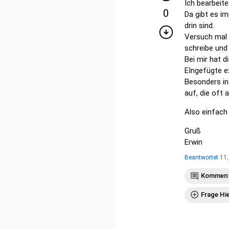
Ich bearbeit
0
Da gibt es i
drin sind.
Versuch mal 
schreibe und
Bei mir hat 
EIngefügte ex
Besonders in
auf, die oft
Also einfach
Gruß
Erwin
Beantwortet
11,
Komment
Frage Hi