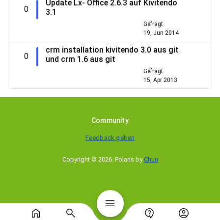
Update Lx- Office 2.6.3 auf Kivitendo
0
3.1
Gefragt
19, Jun 2014
crm installation kivitendo 3.0 aus git
0
und crm 1.6 aus git
Gefragt
15, Apr 2013
Community
Feedback geben
Copyright © 2026
.
Polaris by
Chun