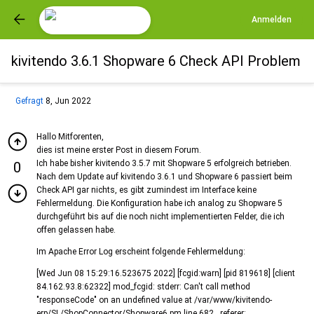
Anmelden
kivitendo 3.6.1 Shopware 6 Check API Problem
Gefragt
8, Jun 2022
Hallo Mitforenten,
dies ist meine erster Post in diesem Forum.
Ich habe bisher kivitendo 3.5.7 mit Shopware 5 erfolgreich betrieben.
0
Nach dem Update auf kivitendo 3.6.1 und Shopware 6 passiert beim
Check API gar nichts, es gibt zumindest im Interface keine
Fehlermeldung. Die Konfiguration habe ich analog zu Shopware 5
durchgeführt bis auf die noch nicht implementierten Felder, die ich
offen gelassen habe.
Im Apache Error Log erscheint folgende Fehlermeldung:
[Wed Jun 08 15:29:16.523675 2022] [fcgid:warn] [pid 819618] [client
84.162.93.8:62322] mod_fcgid: stderr: Can't call method
"responseCode" on an undefined value at /var/www/kivitendo-
erp/SL/ShopConnector/Shopware6.pm line 682., referer: