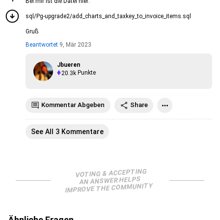
Bei mir ist die Datei hier:
sql/Pg-upgrade2/add_charts_and_taxkey_to_invoice_items.sql
Gruß
Beantwortet
9, Mär 2023
Jbueren
20.3k
Punkte
Kommentar Abgeben
Share
See All 3 Kommentare
VOTING & ACCEPTING
AN ANSWER HELPS
IMPROVE THE COMMUNITY
Ähnliche Fragen