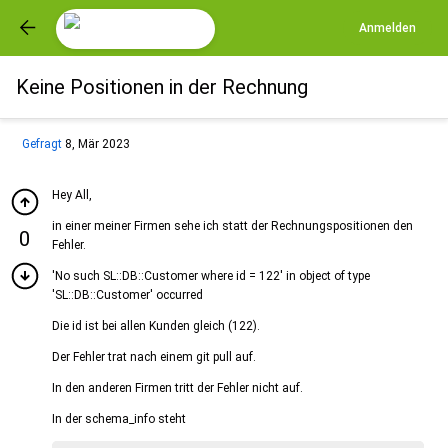
Anmelden
Keine Positionen in der Rechnung
Gefragt
8, Mär 2023
Hey All,
in einer meiner Firmen sehe ich statt der Rechnungspositionen den
0
Fehler.
'No such SL::DB::Customer where id = 122' in object of type
'SL::DB::Customer' occurred
Die id ist bei allen Kunden gleich (122).
Der Fehler trat nach einem git pull auf.
In den anderen Firmen tritt der Fehler nicht auf.
In der schema_info steht