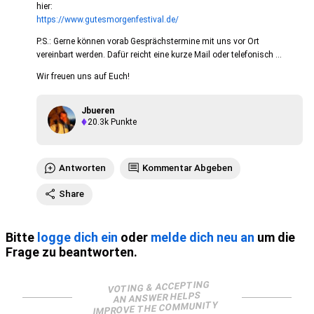
hier:
https://www.gutesmorgenfestival.de/
P.S.: Gerne können vorab Gesprächstermine mit uns vor Ort
vereinbart werden. Dafür reicht eine kurze Mail oder telefonisch ...
Wir freuen uns auf Euch!
Jbueren
20.3k
Punkte
Antworten
Kommentar Abgeben
Share
Bitte
logge dich ein
oder
melde dich neu an
um die
Frage zu beantworten.
VOTING & ACCEPTING
AN ANSWER HELPS
IMPROVE THE COMMUNITY