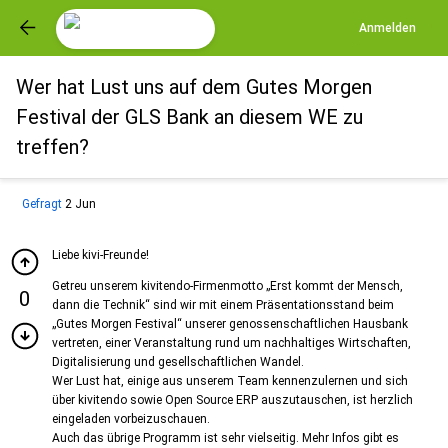
Anmelden
Wer hat Lust uns auf dem Gutes Morgen
Festival der GLS Bank an diesem WE zu
treffen?
Gefragt
2 Jun
Liebe kivi-Freunde!
Getreu unserem kivitendo-Firmenmotto „Erst kommt der Mensch,
0
dann die Technik“ sind wir mit einem Präsentationsstand beim
„Gutes Morgen Festival“ unserer genossenschaftlichen Hausbank
vertreten, einer Veranstaltung rund um nachhaltiges Wirtschaften,
Digitalisierung und gesellschaftlichen Wandel.
Wer Lust hat, einige aus unserem Team kennenzulernen und sich
über kivitendo sowie Open Source ERP auszutauschen, ist herzlich
eingeladen vorbeizuschauen.
Auch das übrige Programm ist sehr vielseitig. Mehr Infos gibt es