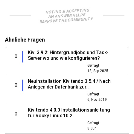
VOTING & ACCEPTING
AN ANSWER HELPS
IMPROVE THE COMMUNITY
Ähnliche Fragen
Kivi 3.9.2: Hintergrundjobs und Task-
0
Server wo und wie konfigurieren?
Gefragt
18, Sep 2025
Neuinstallation Kivitendo 3.5.4 / Nach
0
Anlegen der Datenbank zur
Benutzerauthentifizierung kein Menu
Gefragt
6, Nov 2019
Kivitendo 4.0.0 Installationsanleitung
0
für Rocky Linux 10.2
Gefragt
8 Jun