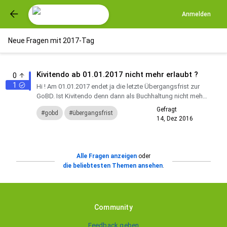
Anmelden
Neue Fragen mit 2017-Tag
Kivitendo ab 01.01.2017 nicht mehr erlaubt ?
0
1
Hi ! Am 01.01.2017 endet ja die letzte Übergangsfrist zur
GoBD. Ist Kivitendo denn dann als Buchhaltung nicht mehr
erlaubt? Es werden ja wichtige grundsätzliche Vorschr...
Gefragt
gobd
übergangsfrist
14, Dez 2016
kivitendo
erlaubt
2017
Alle Fragen anzeigen
oder
die beliebtesten Themen ansehen
.
Community
Feedback geben