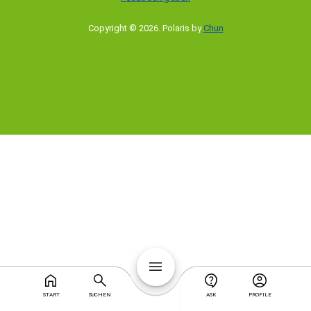
Copyright © 2026
.
Polaris by
Chun
START
SUCHEN
ASK
PROFILE