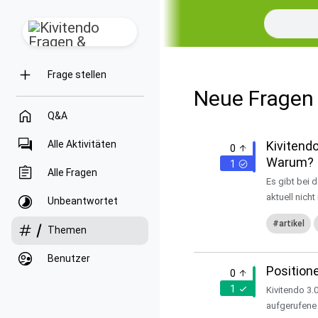
Frage stellen
Neue Fragen 
Q&A
Alle Aktivitäten
Kivitendo
0
Warum?
1
Alle Fragen
Es gibt bei d
aktuell nicht
Unbeantwortet
artikel
Themen
Benutzer
Position
0
1
Kivitendo 3.
aufgerufene 