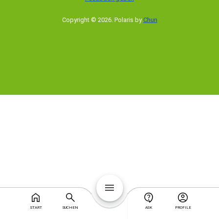
Copyright © 2026
.
Polaris by
Chun
START
SUCHEN
ASK
PROFILE