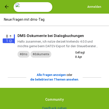
Anmelden
Neue Fragen mit dms-Tag
DMS-Dokumente bei Dialogbuchungen
0
1
Hallo zusammen, ich nutze derzeit kivitendo 4.0.0 und
möchte gerne beim DATEV-Export für den Steuerberater
bei allen Buchungen die passenden Belege mitgeben. Bei
Gefragt
dms
dokumente
Ausgan...
8 Apr
Alle Fragen anzeigen
oder
die beliebtesten Themen ansehen
.
Community
Feedback geben