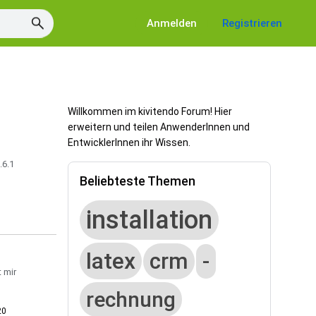
Anmelden
Registrieren
Willkommen im kivitendo Forum! Hier
erweitern und teilen AnwenderInnen und
EntwicklerInnen ihr Wissen.
.6.1
Beliebteste Themen
installation
latex
crm
-
t mir
rechnung
20