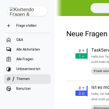
Frage stellen
Neue Fragen 
Q&A
Alle Aktivitäten
TaskServ
0
1
Hallo kivi T
Alle Fragen
nicht mehr l
Unbeantwortet
task-serv
Themen
Ist es mö
0
Benutzer
2
Hallo, ich ha
aber nicht g
hintergru