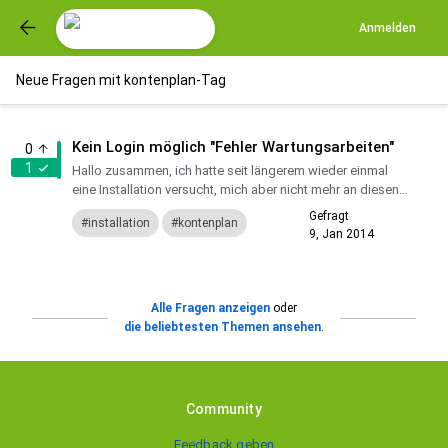
Anmelden
Neue Fragen mit kontenplan-Tag
Kein Login möglich "Fehler Wartungsarbeiten"
0
1
Hallo zusammen, ich hatte seit längerem wieder einmal
eine Installation versucht, mich aber nicht mehr an diesen
Fehler erinnert! Wenn nach der Installation eine neue Da...
Gefragt
installation
kontenplan
9, Jan 2014
fehlermeldung
login
Alle Fragen anzeigen
oder
die beliebtesten Themen ansehen
.
Community
Feedback geben