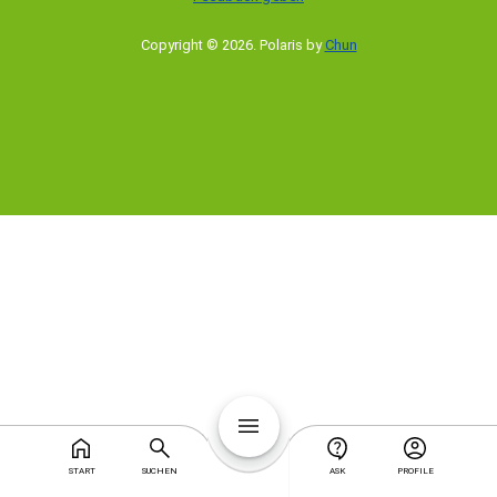
Copyright © 2026
.
Polaris by
Chun
START
SUCHEN
ASK
PROFILE