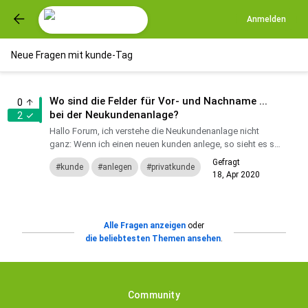
Anmelden
Neue Fragen mit kunde-Tag
Wo sind die Felder für Vor- und Nachname ...
0
bei der Neukundenanlage?
2
Hallo Forum, ich verstehe die Neukundenanlage nicht
ganz: Wenn ich einen neuen kunden anlege, so sieht es so
aus, als ginge Kivitendo davon aus, dass der kunde
Gefragt
kunde
anlegen
privatkunde
automatisc...
18, Apr 2020
vorname
anrede
Alle Fragen anzeigen
oder
die beliebtesten Themen ansehen
.
Community