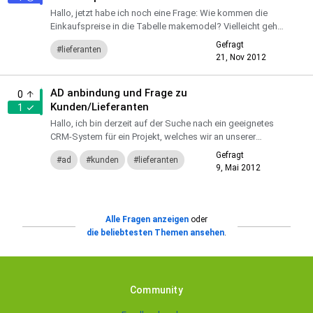
Hallo, jetzt habe ich noch eine Frage: Wie kommen die
Einkaufspreise in die Tabelle makemodel? Vielleicht gehe
ich beim Workflow einfach falsch vor. Ich erfasse einen
Gefragt
lieferanten
Lie...
21, Nov 2012
AD anbindung und Frage zu
0
Kunden/Lieferanten
1
Hallo, ich bin derzeit auf der Suche nach ein geeignetes
CRM-System für ein Projekt, welches wir an unserer
Hochschule durchführen. Die Demo gefällt mir schon sehr
Gefragt
ad
kunden
lieferanten
gut...
9, Mai 2012
Alle Fragen anzeigen
oder
die beliebtesten Themen ansehen
.
Community