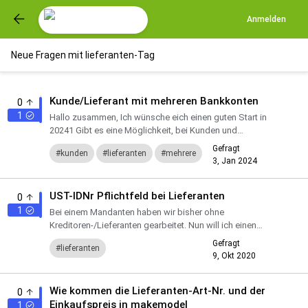
Anmelden
Neue Fragen mit lieferanten-Tag
Kunde/Lieferant mit mehreren Bankkonten
0
1
Hallo zusammen, Ich wünsche eich einen guten Start in
20241 Gibt es eine Möglichkeit, bei Kunden und
Lieferanten ein weiteres Bankkonto hinzuzufügen? Oder
Gefragt
kunden
lieferanten
mehrere
muss ich fü...
3, Jan 2024
bank
konten
UST-IDNr Pflichtfeld bei Lieferanten
0
1
Bei einem Mandanten haben wir bisher ohne
Kreditoren-/Lieferanten gearbeitet. Nun will ich einen
Lieferenanten anlegen. Das System lässt mich nur
Gefragt
lieferanten
speichern, wenn ich ein...
9, Okt 2020
umsatzsteueridentifikationsnummer
Wie kommen die Lieferanten-Art-Nr. und der
0
Einkaufspreis in makemodel
1