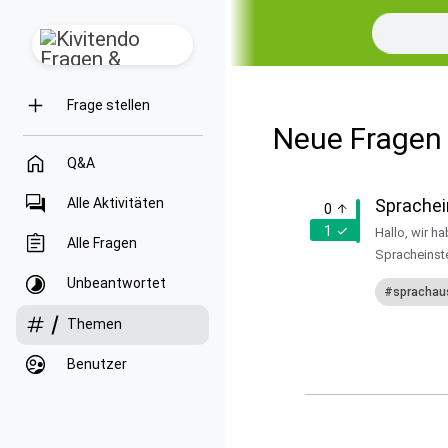
Frage stellen
Neue Fragen
Q&A
Alle Aktivitäten
Sprachei
0
1
Hallo, wir ha
Alle Fragen
Spracheinste
Unbeantwortet
sprachau
Themen
Benutzer