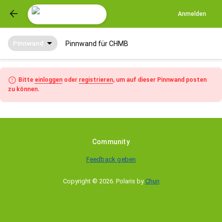
Anmelden
Pinnwand
Pinnwand für CHMB
Bitte
einloggen
oder
registrieren
, um auf dieser Pinnwand posten
zu können.
Community
Feedback geben
Copyright © 2026
.
Polaris by
Chun