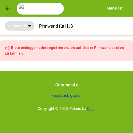
Anmelden
Pinnwand
Pinnwand für HJG
Bitte
einloggen
oder
registrieren
, um auf dieser Pinnwand posten
zu können.
Community
Feedback geben
Copyright © 2026
.
Polaris by
Chun