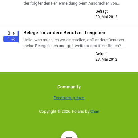
der folgfenden Fehlermeldung beim Ausdrucken von
Rechnungen als .pdf etwas (völlig) hilflos: Wo ligt hier
Gefragt
de...
30, Mai 2012
Belege für andere Benutzer freigeben
0
1
Hallo, was muss ich wo einestellen, daß andere Benutzer
meine Belege lesen und ggf. weiterbearbeiten können?
z.Z. kann jeder Benutzer nur die von ihm selbst erstellten
Gefragt
...
23, Mai 2012
Community
Feedback geben
Copyright © 2026
.
Polaris by
Chun