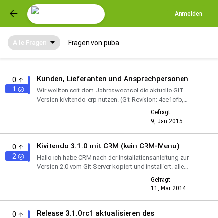
Anmelden
Alle Fragen
Fragen von puba
Kunden, Lieferanten und Ansprechpersonen
0
1
Wir wollten seit dem Jahreswechsel die aktuelle GIT-
Version kivitendo-erp nutzen. (Git-Revision: 4ee1cfb,
04.12.2014 19:04:58 +0100) Leider treten bei uns folgende
Gefragt
Fehler...
9, Jan 2015
Kivitendo 3.1.0 mit CRM (kein CRM-Menu)
0
2
Hallo ich habe CRM nach der Installationsanleitung zur
Version 2.0 vom Git-Server kopiert und installiert. alle
pear-Module installiert und das Verzeichnis kivitendo-crm
Gefragt
...
11, Mär 2014
Release 3.1.0rc1 aktualisieren des
0