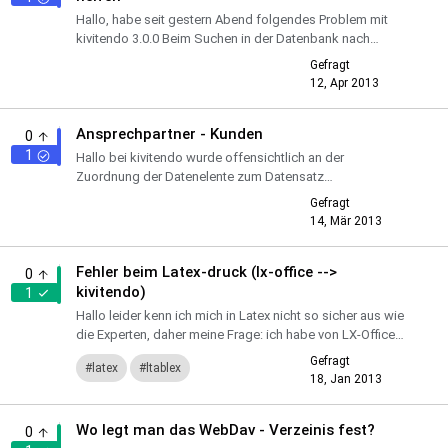
Hallo, habe seit gestern Abend folgendes Problem mit
kivitendo 3.0.0 Beim Suchen in der Datenbank nach
Kunden, Artikeln usw. komme ich bis zur Auflistung der
Gefragt
nach Suchkri...
12, Apr 2013
Ansprechpartner - Kunden
0
1
Hallo bei kivitendo wurde offensichtlich an der
Zuordnung der Datenelente zum Datensatz
"Ansprechpartner" gegenüber der Version von lx-office
Gefragt
2.7.0 geämdert. Das hat zu...
14, Mär 2013
Fehler beim Latex-druck (lx-office -->
0
kivitendo)
1
Hallo leider kenn ich mich in Latex nicht so sicher aus wie
die Experten, daher meine Frage: ich habe von LX-Office
2.70 auf kivitendo 3.0 umgestellt. Datenbank übernomm...
Gefragt
latex
ltablex
18, Jan 2013
Wo legt man das WebDav - Verzeinis fest?
0