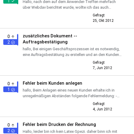
1
Hallo, nach dem auf dem Anwender-Treffen mehrfach
über Webdav berichtet wurde, wollte ich das auch
einrichten. In der config/lx_office.conf habe ich webdav =
Gefragt
1 gesetzt. ...
25, Okt 2012
zusätzliches Dokument --
0
Auftragsbestätigung
2
hallo, Bei einigen Geschäftsprozessen ist es notwendig,
eine Auftragsbestätiung zu erstellen und an den Kunden
zu versenden (z.B. bei telefonischen Aufträgen oder bei ...
Gefragt
7, Jun 2012
Fehler beim Kunden anlegen
0
1
hallo, Beim Anlagen eines neuen Kunden erhalte ich in
unregelmäßigen Abständen folgende Fehlermeldung: -
INSERT INTO customer (id, name) VALUES (?, '') (30446)
Gefragt
FEHL...
4, Jun 2012
Fehler beim Drucken der Rechnung
0
2
Hallo, leider bin ich kein Latex-Spezi. daher binn ich mit