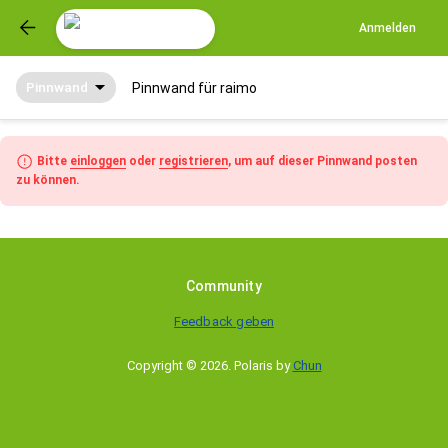
Anmelden
Pinnwand
Pinnwand für raimo
Bitte
einloggen
oder
registrieren
, um auf dieser Pinnwand posten
zu können.
Community
Feedback geben
Copyright © 2026
.
Polaris by
Chun