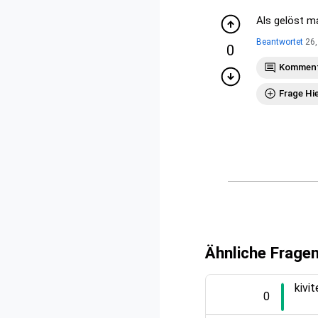
Als gelöst ma
Beantwortet
26,
0
Komment
Frage Hi
Ähnliche Frage
kivi
0