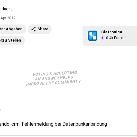
rkiert.
 Apr 2012
ar Abgeben
Share
Ciatronical
10.4k
Punkte
erzu Stellen
VOTING & ACCEPTING
AN ANSWER HELPS
IMPROVE THE COMMUNITY
n
tendo-crm, Fehlermeldung bei Datenbankanbindung