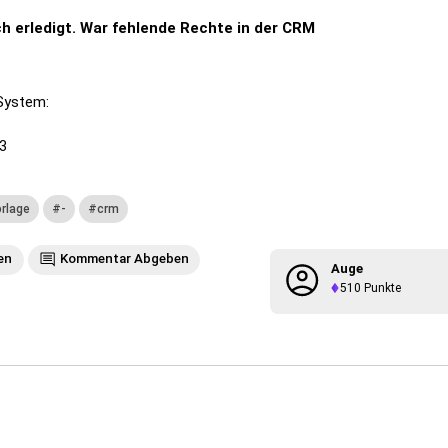
ich erledigt. War fehlende Rechte in der CRM
 System:
.3
rlage
-
crm
en
Kommentar Abgeben
Auge
510
Punkte