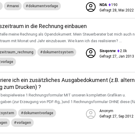
NDA
190
marei
dokumentvorlage
Gefragt
28, Mai 2022
szeitraum in die Rechnung einbauen
rstelle meine Rechnung als Opendokument. Mein Steuerberater bat mich auch 
traum mit Monat und Jahr einzubauen. Wie kann ich das realisieren? ...
Sisqonrw
2.0k
szeitraum_rechnung
dokumentsystem
Gefragt
27, Jan 2013
vorlage
riere ich ein zusätzliches Ausgabedokument (z.B. altern
 zum Drucken) ?
 beispielweise 1 Rechnungsformular MIT unseren kompletten Grafiken u.
gaben (zur Erzeugung von PDF-Rg,.)und 1 Rechnungsformular OHNE diese (für 
Anonym
tsystem
dokumentvorlage
Gefragt
27, Sep 2012
agen
vorlagen