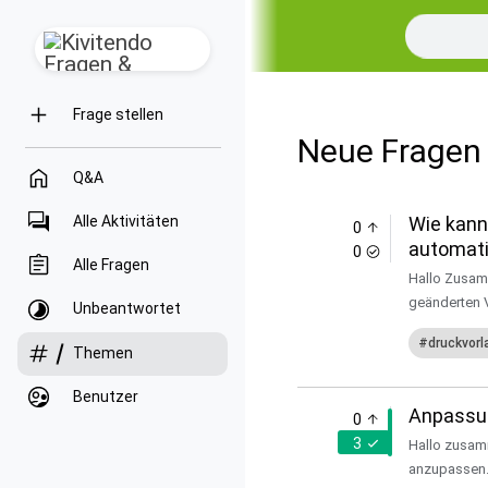
Frage stellen
Neue Fragen
Q&A
Alle Aktivitäten
Wie kann
0
automati
0
Alle Fragen
Hallo Zusamm
geänderten V
Unbeantwortet
druckvorl
Themen
Benutzer
Anpassun
0
3
Hallo zusam
anzupassen. 