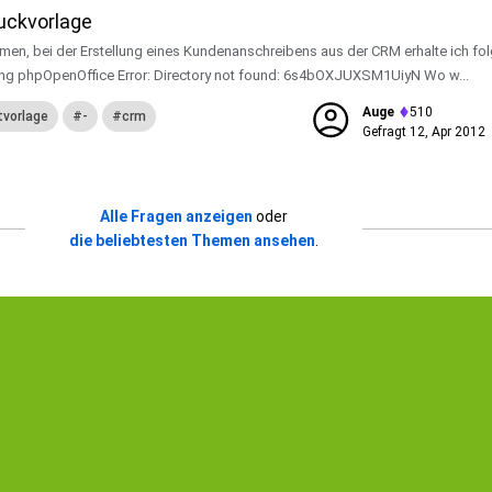
uckvorlage
en, bei der Erstellung eines Kundenanschreibens aus der CRM erhalte ich fo
ng phpOpenOffice Error: Directory not found: 6s4bOXJUXSM1UiyN Wo w...
Auge
510
vorlage
-
crm
Gefragt
12, Apr 2012
Alle Fragen anzeigen
oder
die beliebtesten Themen ansehen
.