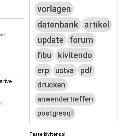
vorlagen
datenbank
artikel
noch
update
forum
fibu
kivitendo
erp
ustva
pdf
ative
drucken
anwendertreffen
...
postgresql
Teste kivitendo!