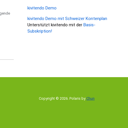
kivitendo Demo
lgende
kivitendo Demo mit Schweizer Kontenplan
Unterstützt kivitendo mit der
Basis-
Subskription!
Copyright © 2026
.
Polaris by
Chun