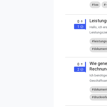
tex
-
Leistung
0
1
Hallo, ich e
Leistungszei
leistung
dokument
Wie gene
0
Rechnung
2
Ich benötige
Geschäftsan
dokumen
druckvorl