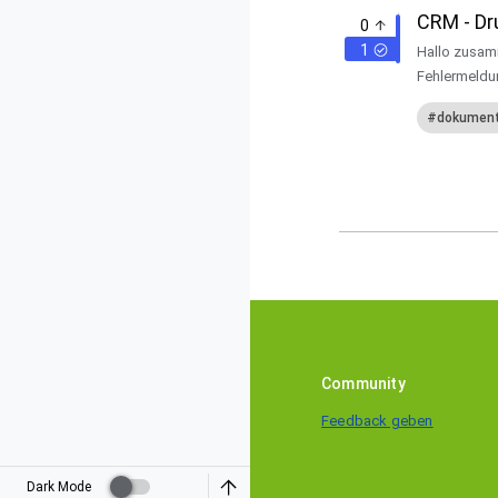
CRM - Dr
0
1
Hallo zusamm
Fehlermeldu
dokument
Community
Feedback geben
Dark Mode