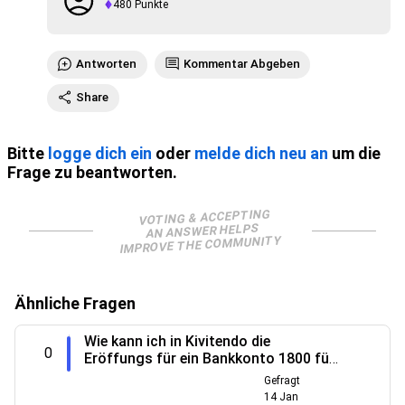
480
Punkte
Antworten
Kommentar Abgeben
Share
Bitte
logge dich ein
oder
melde dich neu an
um die
Frage zu beantworten.
VOTING & ACCEPTING
AN ANSWER HELPS
IMPROVE THE COMMUNITY
Ähnliche Fragen
Wie kann ich in Kivitendo die
0
Eröffungs für ein Bankkonto 1800 für
für das Jahr 2024 rückwirkend zu
Gefragt
setzen!
14 Jan