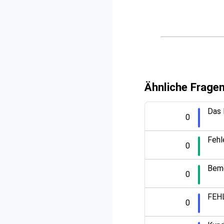
Ähnliche Frage
Das 
0
Fehl
0
Beme
0
FEHL
0