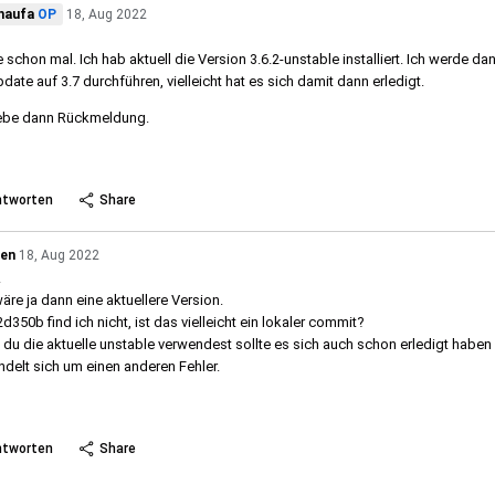
haufa
OP
18, Aug 2022
 schon mal. Ich hab aktuell die Version 3.6.2-unstable installiert. Ich werde da
pdate auf 3.7 durchführen, vielleicht hat es sich damit dann erledigt.
ebe dann Rückmeldung.
 more
ntworten
Share
ren
18, Aug 2022
.
äre ja dann eine aktuellere Version.
d350b find ich nicht, ist das vielleicht ein lokaler commit?
du die aktuelle unstable verwendest sollte es sich auch schon erledigt haben
ndelt sich um einen anderen Fehler.
 more
ntworten
Share