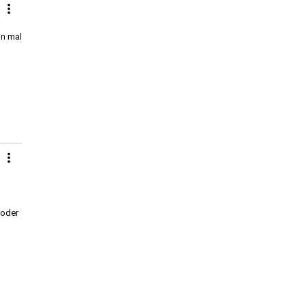
nn mal
 oder