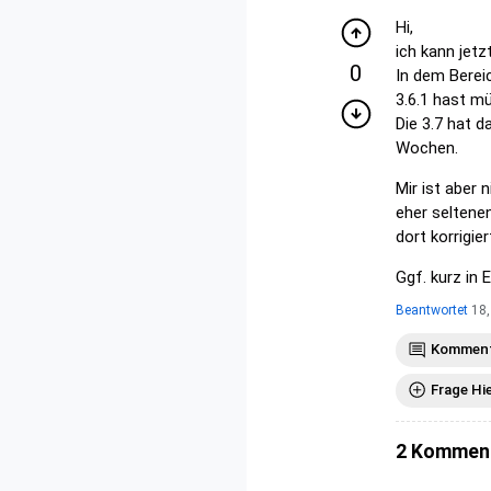
Hi,
ich kann jetzt
0
In dem Bereic
3.6.1 hast mü
Die 3.7 hat d
Wochen.
Mir ist aber 
eher seltene
dort korrigie
Ggf. kurz in
Beantwortet
18
Komment
Frage Hi
2 Kommen