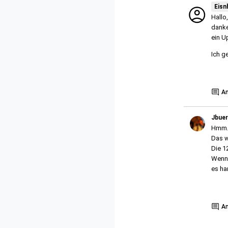
Eisn
Hallo,
danke
ein U
Ich g
Show
A
Jbue
Hmm
Das w
Die 12
Wenn 
es ha
Show
A