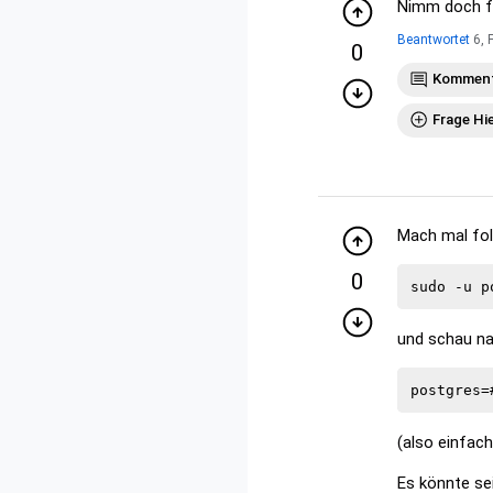
Nimm doch fü
Beantwortet
6, 
0
Komment
Frage Hi
Mach mal fo
0
und schau na
(also einfach
Es könnte se