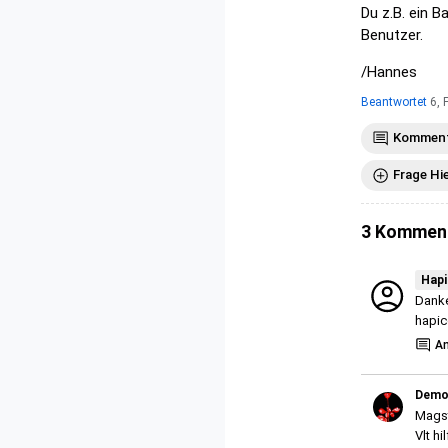
Du z.B. ein B
Benutzer.
/Hannes
Beantwortet
6, 
Komment
Frage Hi
3 Kommen
Hap
Danke
hapi
A
Demo
Magst
Vlt h