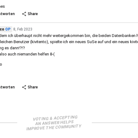
nes
ntworten
Share
ico
OP
8, Feb 2023
em ich überhaupt nicht mehr weitergekommen bin, die beiden Datenbanken h
leichen Benutzer (kivitento), spielte ich ein neues SuSe auf und ein neues kivit
ng es dann!?!?
also auch niemanden helfen 8-(
co
 more
ntworten
Share
VOTING & ACCEPTING
AN ANSWER HELPS
IMPROVE THE COMMUNITY