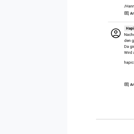
/Han
A
Hap
Nachd
den g
Da gi
Wird 
hapi
Show
A