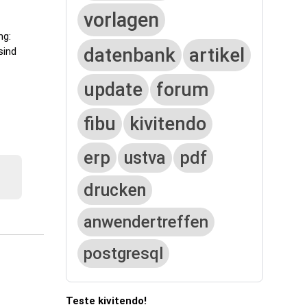
vorlagen
ng:
datenbank
artikel
sind
update
forum
fibu
kivitendo
erp
ustva
pdf
drucken
anwendertreffen
postgresql
Teste kivitendo!