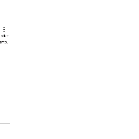
atten
ento.