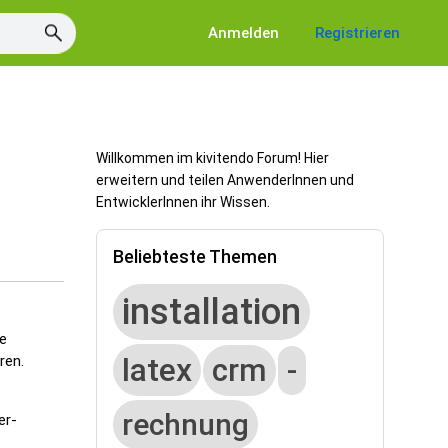
Anmelden
Registrieren
Willkommen im kivitendo Forum! Hier
erweitern und teilen AnwenderInnen und
EntwicklerInnen ihr Wissen.
Beliebteste Themen
installation
ie
latex
ren.
crm
-
rechnung
er-