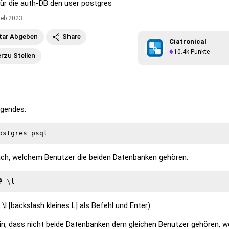
r die auth-DB den user postgres
Feb 2023
ar Abgeben
Share
Ciatronical
10.4k
Punkte
erzu Stellen
lgendes:
ch, welchem Benutzer die beiden Datenbanken gehören.
 \l [backslash kleines L] als Befehl und Enter)
in, dass nicht beide Datenbanken dem gleichen Benutzer gehören, we