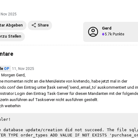
 Nov 2025
ar Abgeben
Share
Gerd
5.7k
Punkte
erzu Stellen
ntare
le
OP
11, Nov 2025
 Morgen Gerd,
 momentan nicht an die Menüleiste von kivitendo, habe jetzt mal in der
endo.conf den Eintrag unter [task server] 'send_email_to' auskommentiert und i
istrator Login den Eintrag Task-Server für diesen Mandanten mit der folgend
zerIn ausführen auf Taskserver nicht ausführen gestellt.
h weiterhin
ler!

e database update/creation did not succeed. The file sql
TER TYPE order_types ADD VALUE IF NOT EXISTS 'purchase_or