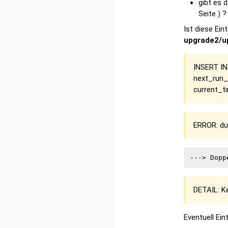
gibt es 
Seite ) ?
Ist diese Ei
upgrade2/u
INSERT IN
next_run_a
current_t
ERROR: dup
DETAIL: Ke
Eventuell Ei