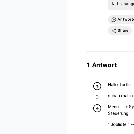
Antwort
Share
1
Antwort
Hallo Turtle,
schau mal in
0
Menu ---> Sy
Steuerung
" Jobliste " 