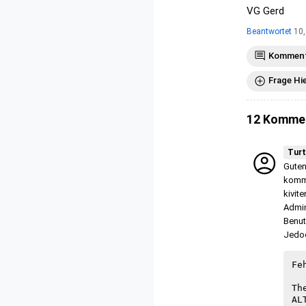
VG Gerd
Beantwortet
10,
Komment
Frage Hi
12 Komme
Turt
Guten
komme
kivit
Admin
Benut
Jedoc
Feh
Th
AL