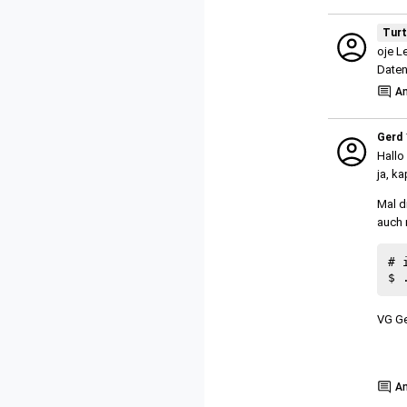
Turt
oje L
Daten
A
Gerd
Hallo 
ja, ka
Mal d
auch 
# 
VG G
Show
A