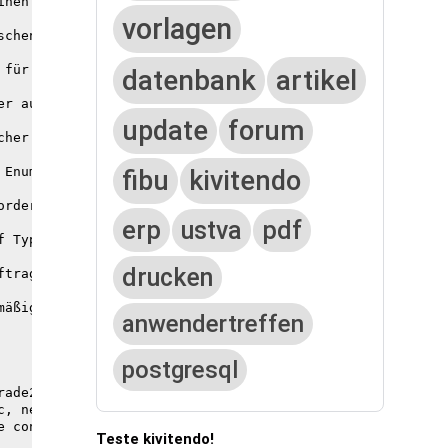
inen identifier und referenzieren prozentualen rabatt

vorlagen
schen Preisen Beschreibung und Bemerkungen/Langtext hinzu
für Auftragseingänge

datenbank
artikel
r auch für Angebotseingänge

update
forum
cher auch für Lieferantenauftragsbestätigungen

Enum ändern

fibu
kivitendo
rder_type to record_type enum

erp
ustva
pdf
 Type Enum setzen

drucken
trags-Eingang (sales_order_intake)

mäßiges Aktualisieren der Employee-Basisdaten aus der Aut
anwendertreffen
postgresql
rade2/update_employee_base_data.sql containing the follow
c, next_run_at) VALUES ('interval', 'UpdateEmployeeBaseDa
 constraint "background_jobs_pkey"

Teste kivitendo!