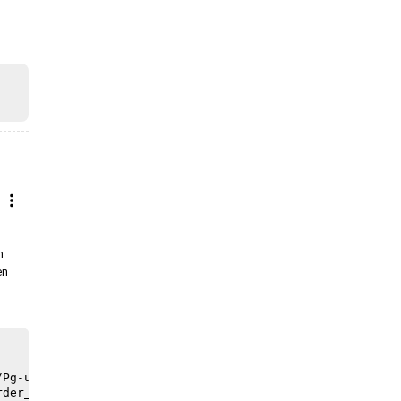
m
en
/Pg-upgrade2/oe_purchase_order_confirmation_order_types.s
der_confirmation'
