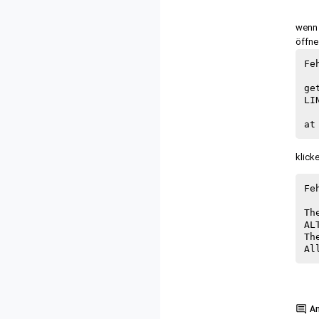
wenn 
öffne
Feh
ge
LI
  
klick
Feh
Th
AL
Th
Show
A