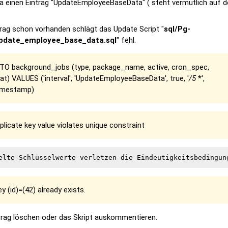
da einen Eintrag "UpdateEmployeeBaseData" ( steht vermutlich auf d
ntrag schon vorhanden schlägt das Update Script "
sql/Pg-
pdate_employee_base_data.sql
" fehl.
TO background_jobs (type, package_name, active, cron_spec,
t) VALUES ('interval', 'UpdateEmployeeBaseData', true, '
/5
*',
imestamp)
licate key value violates unique constraint
y (id)=(42) already exists.
ntrag löschen oder das Skript auskommentieren.