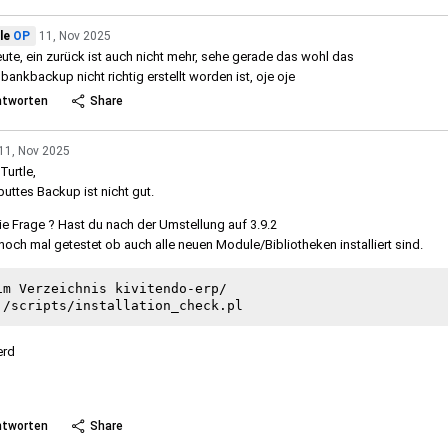
le
OP
11, Nov 2025
eute, ein zurück ist auch nicht mehr, sehe gerade das wohl das
bankbackup nicht richtig erstellt worden ist, oje oje
ntworten
Share
11, Nov 2025
Turtle,
puttes Backup ist nicht gut.
ie Frage ? Hast du nach der Umstellung auf 3.9.2
noch mal getestet ob auch alle neuen Module/Bibliotheken installiert sind.
im Verzeichnis kivitendo-erp/

erd
 more
ntworten
Share