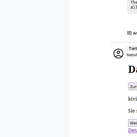
Th
Show
A
Turt
Natür