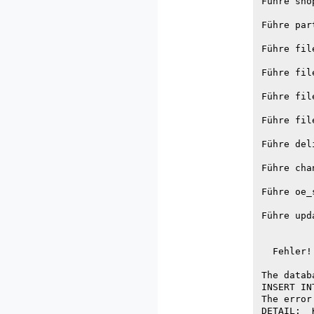
Führe sho
Führe par
Führe fil
Führe fil
Führe fil
Führe fil
Führe del
Führe cha
Führe oe_
Führe upd
  Fehler!

The datab
INSERT IN
The error
DETAIL:  