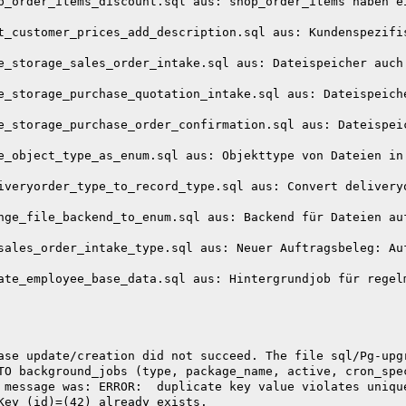
p_order_items_discount.sql aus: shop_order_items haben e
t_customer_prices_add_description.sql aus: Kundenspezifi
e_storage_sales_order_intake.sql aus: Dateispeicher auch 
e_storage_purchase_quotation_intake.sql aus: Dateispeiche
e_storage_purchase_order_confirmation.sql aus: Dateispei
e_object_type_as_enum.sql aus: Objekttype von Dateien in 
iveryorder_type_to_record_type.sql aus: Convert deliveryo
nge_file_backend_to_enum.sql aus: Backend für Dateien auf
sales_order_intake_type.sql aus: Neuer Auftragsbeleg: Auf
ate_employee_base_data.sql aus: Hintergrundjob für regel
ase update/creation did not succeed. The file sql/Pg-upg
TO background_jobs (type, package_name, active, cron_spe
 message was: ERROR:  duplicate key value violates unique
Key (id)=(42) already exists.
