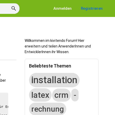
Anmelden
Registrieren
Willkommen im kivitendo Forum! Hier
erweitern und teilen AnwenderInnen und
EntwicklerInnen ihr Wissen.
Beliebteste Themen
e
installation
Aber
latex
crm
-
rechnung
r Entwicklung der Stammdatenpreise
