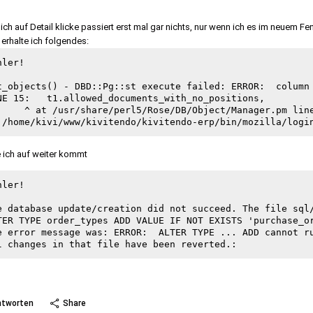
ich auf Detail klicke passiert erst mal gar nichts, nur wenn ich es im neuem Fe
 erhalte ich folgendes:
ler!

t_objects() - DBD::Pg::st execute failed: ERROR:  column 
NE 15:   t1.allowed_documents_with_no_positions,

     ^ at /usr/share/perl5/Rose/DB/Object/Manager.pm line
e ich auf weiter kommt
ler!

e database update/creation did not succeed. The file sql/
TER TYPE order_types ADD VALUE IF NOT EXISTS 'purchase_or
e error message was: ERROR:  ALTER TYPE ... ADD cannot ru
 more
ntworten
Share