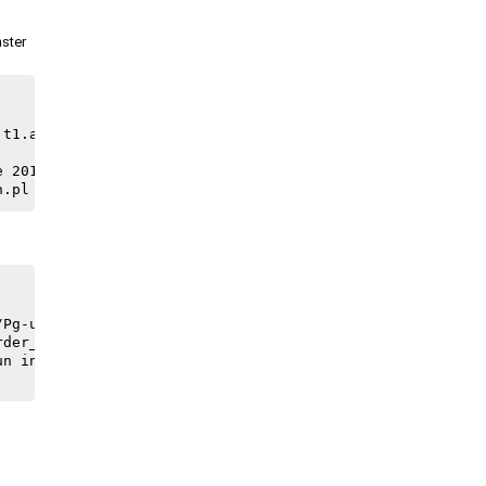
nster
t1.allowed_documents_with_no_positions does not exist

 2016.

Pg-upgrade2/oe_purchase_order_confirmation_order_types.s
der_confirmation'

n inside a transaction block
