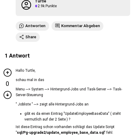
Turtle
2.9k
Punkte
Antworten
Kommentar Abgeben
Share
1
Antwort
Hallo Turtle,
schau mal in das
0
Menu ---> System ---> Hintergrund-Jobs und Task-Server ---> Task-
Server-Steuerung
" Jobliste " ---> zeigt alle Hintergrund-Jobs an
gibt es da einen Eintrag "UpdateEmployeeBaseData" ( steht
vermutlich auf der 2 Seite ) ?
Ist diese Eintrag schon vorhanden schlägt das Update Script
"
sql/Pg-upgrade2/update_employee_base_data.sql
" fehl.