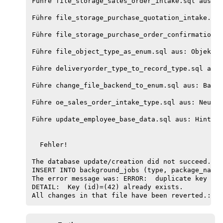
Führe file_storage_sales_order_intake.sql aus: D
Führe file_storage_purchase_quotation_intake.sql
Führe file_storage_purchase_order_confirmation.s
Führe file_object_type_as_enum.sql aus: Objektty
Führe deliveryorder_type_to_record_type.sql aus:
Führe change_file_backend_to_enum.sql aus: Backe
Führe oe_sales_order_intake_type.sql aus: Neuer 
Führe update_employee_base_data.sql aus: Hinterg
  Fehler!

The database update/creation did not succeed. Th
INSERT INTO background_jobs (type, package_name,
The error message was: ERROR:  duplicate key val
DETAIL:  Key (id)=(42) already exists.
