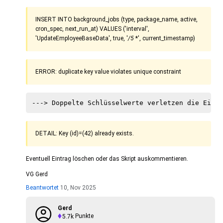
INSERT INTO background_jobs (type, package_name, active,
cron_spec, next_run_at) VALUES ('interval',
'UpdateEmployeeBaseData', true, '
/5
*', current_timestamp)
ERROR: duplicate key value violates unique constraint
DETAIL: Key (id)=(42) already exists.
Eventuell Eintrag löschen oder das Skript auskommentieren.
VG Gerd
Beantwortet
10, Nov 2025
Gerd
5.7k
Punkte