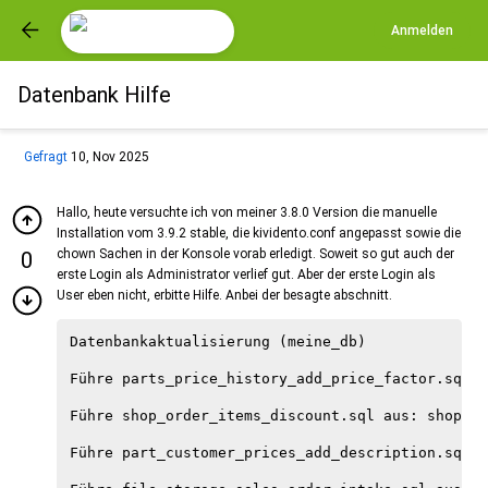
Anmelden
Datenbank Hilfe
Gefragt
10, Nov 2025
Hallo, heute versuchte ich von meiner 3.8.0 Version die manuelle
Installation vom 3.9.2 stable, die kividento.conf angepasst sowie die
chown Sachen in der Konsole vorab erledigt. Soweit so gut auch der
0
erste Login als Administrator verlief gut. Aber der erste Login als
User eben nicht, erbitte Hilfe. Anbei der besagte abschnitt.
Datenbankaktualisierung (meine_db)

Führe parts_price_history_add_price_factor.sql a
Führe shop_order_items_discount.sql aus: shop_or
Führe part_customer_prices_add_description.sql a