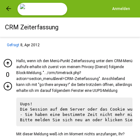
Anmelden
CRM Zeiterfassung
Gefragt
8, Apr 2012
Hallo, wenn ich den Menü-Punkt Zeiterfassung unter dem CRM-Menü
aufrufe erhalte ich zuerst von meinem Privoxy (Dienst) folgende
Block-Meldung; ".../crm/timetrack.php?
0
action=section_menu&level=CRM--Zeiterfassung". Anschließend
kann ich mit "go there anyway.!" die Seite trotzdem öffnen, allerdings
erhalte ich im darauf folgendem Fenster eine UUPS-Meldung
Uups!

Die Session auf dem Server oder das Cookie wurde
- Sie haben eine bestimmte Zeit nicht mehr mit d
Mit dieser Meldung weiß ich im Moment nichts anzufangen, Ihr?