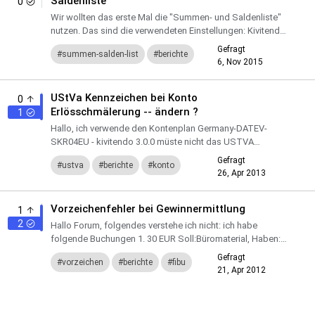
Saldenliste"
0
Wir wollten das erste Mal die "Summen- und Saldenliste"
nutzen. Das sind die verwendeten Einstellungen: Kivitendo
meldet dann nur das hier: Wenn man eine Abteilung au...
Gefragt
summen-salden-list
berichte
6, Nov 2015
UStVa Kennzeichen bei Konto
0
Erlösschmälerung -- ändern ?
1
Hallo, ich verwende den Kontenplan Germany-DATEV-
SKR04EU - kivitendo 3.0.0 müste nicht das USTVA
Kennzeichen 81 ( aktuell eingetragen ist die 51) für die
Gefragt
ustva
berichte
konto
Konten 4720 Er...
26, Apr 2013
skr04
Vorzeichenfehler bei Gewinnermittlung
1
2
Hallo Forum, folgendes verstehe ich nicht: ich habe
folgende Buchungen 1. 30 EUR Soll:Büromaterial, Haben:
Bank 2. 100 EUR, Soll: Bank, Haben: Umsatzerlöse Im Kopf
Gefragt
vorzeichen
berichte
fibu
gere...
21, Apr 2012
buchen
eür