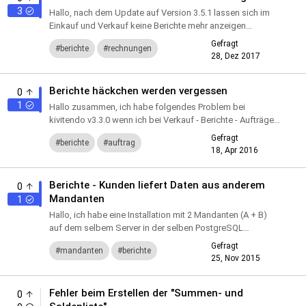
3
Hallo, nach dem Update auf Version 3.5.1 lassen sich im
Einkauf und Verkauf keine Berichte mehr anzeigen
(zumindest Rechnungen und Lieferscheine). Der Fehler
Gefragt
berichte
rechnungen
lautete: kiv...
28, Dez 2017
lieferscheine
Berichte häckchen werden vergessen
0
1
Hallo zusammen, ich habe folgendes Problem bei
kivitendo v3.3.0 wenn ich bei Verkauf - Berichte - Aufträge
Häckchen setze und manche rausnehme merkt sich
Gefragt
berichte
auftrag
kivitendo dies...
18, Apr 2016
Berichte - Kunden liefert Daten aus anderem
0
Mandanten
1
Hallo, ich habe eine Installation mit 2 Mandanten (A + B)
auf dem selbem Server in der selben PostgreSQL
Installation. 1. Einlogen in Mandanten A 2. Führe ich nun
Gefragt
mandanten
berichte
Berich...
25, Nov 2015
Fehler beim Erstellen der "Summen- und
0