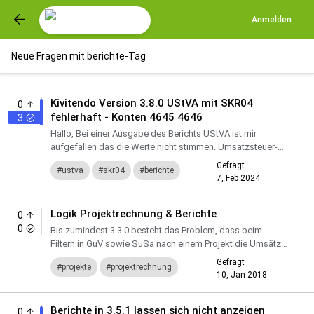
Anmelden
Neue Fragen mit berichte-Tag
Kivitendo Version 3.8.0 UStVA mit SKR04
0
fehlerhaft - Konten 4645 4646
3
Hallo, Bei einer Ausgabe des Berichts UStVA ist mir
aufgefallen das die Werte nicht stimmen. Umsatzsteuer-
Voranmeldung ... Steuerpflichtige Umsätze zum
Gefragt
ustva
skr04
berichte
Steuersatz von 19...
7, Feb 2024
Logik Projektrechnung & Berichte
0
0
Bis zumindest 3.3.0 besteht das Problem, dass beim
Filtern in GuV sowie SuSa nach einem Projekt die Umsätze
häufig nicht richtig ausgegeben werden. Wird in der
Gefragt
projekte
projektrechnung
Rechnung...
10, Jan 2018
rechnungsmaske
berichte
Berichte in 3.5.1 lassen sich nicht anzeigen
0