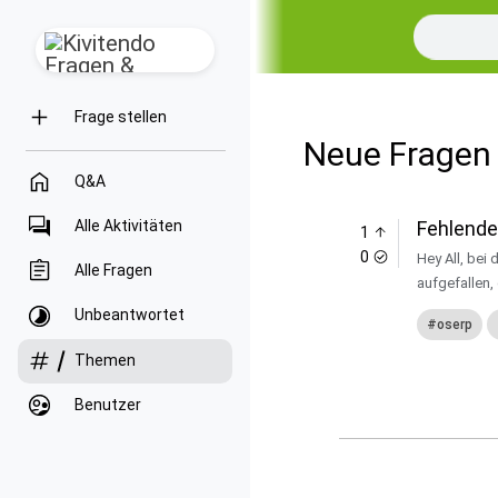
Frage stellen
Neue Fragen 
Q&A
Alle Aktivitäten
Fehlende
1
0
Hey All, bei der Entwicklung von O
Alle Fragen
aufgefallen,
Unbeantwortet
oserp
Themen
Benutzer