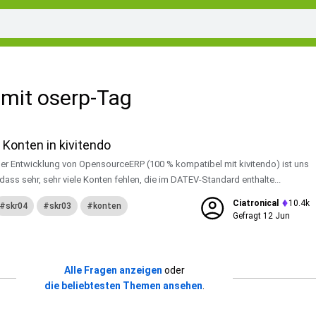
mit oserp-Tag
 Konten in kivitendo
pensourceERP (100 % kompatibel mit kivitendo) ist uns
 dass sehr, sehr viele Konten fehlen, die im DATEV-Standard enthalte...
Ciatronical
10.4k
skr04
skr03
konten
Gefragt
12 Jun
Alle Fragen anzeigen
oder
die beliebtesten Themen ansehen
.