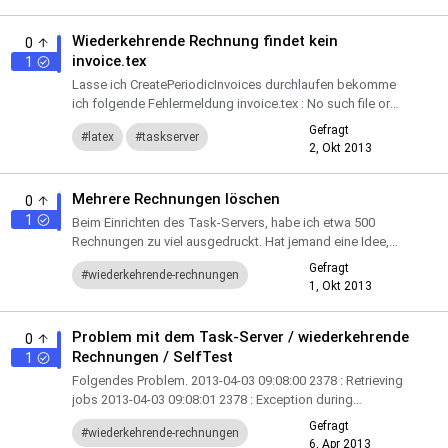
installation
ubuntu
Wiederkehrende Rechnung findet kein
0
invoice.tex
1
Lasse ich CreatePeriodicInvoices durchlaufen bekomme
ich folgende Fehlermeldung invoice.tex : No such file or
directory at /var/www/kivitendo-
Gefragt
latex
taskserver
erp/SL/BackgroundJob/CreateP...
2, Okt 2013
wiederkehrende-rechnungen
Mehrere Rechnungen löschen
0
1
Beim Einrichten des Task-Servers, habe ich etwa 500
Rechnungen zu viel ausgedruckt. Hat jemand eine Idee,
wie ich die auf einmal löschen kann?
Gefragt
wiederkehrende-rechnungen
1, Okt 2013
taskserver
löschen
Problem mit dem Task-Server / wiederkehrende
0
Rechnungen / SelfTest
1
Folgendes Problem. 2013-04-03 09:08:00 2378 : Retrieving
jobs 2013-04-03 09:08:01 2378 : Exception during
execution: DBI connect('host=loc alhost;port=5432','',...) f...
Gefragt
wiederkehrende-rechnungen
6, Apr 2013