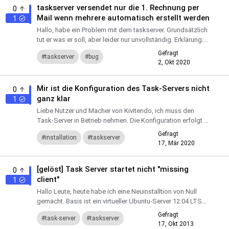
taskserver versendet nur die 1. Rechnung per
0
Mail wenn mehrere automatisch erstellt werden
1
Hallo, habe ein Problem mit dem taskserver. Grundsätzlich
tut er was er soll, aber leider nur unvollständig. Erklärung:
Nach dem Rechnungserstellen bekomme ich folgend...
Gefragt
taskserver
bug
2, Okt 2020
Mir ist die Konfiguration des Task-Servers nicht
0
ganz klar
1
Liebe Nutzer und Macher von Kivitendo, ich muss den
Task-Server in Betrieb nehmen. Die Konfiguration erfolgt ja
in der kivitendo.conf Datei in der Sektion [task_server]. ...
Gefragt
installation
taskserver
17, Mär 2020
task-server
[gelöst] Task Server startet nicht "missing
0
client"
1
Hallo Leute, heute habe ich eine Neuinstalltion von Null
gemacht. Basis ist ein virtueller Ubuntu-Server 12.04 LTS
Kivitendo heute aus dem Git geklont. Alle configs angep...
Gefragt
task-server
taskserver
17, Okt 2013