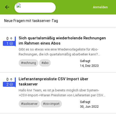
Anmelden
Neue Fragen mit taskserver-Tag
Sich quartalsmäßig wiederholende Rechnungen
0
im Rahmen eines Abos
1
Gibt es so etwas wie eine Wiedervorlageliste für Abo-
Rechnungen, die ich quartalsmäßig abarbeiten kann?
grüße Hans
Gefragt
rechnung
abo
14, Dez 2023
wiedervorlage
Lieferantenpreisliste CSV Import über
0
wiederkehrende-rechnungen
taskserver
2
taskserver
Hallo kivi Team, es ist ja bereits möglich über System-
>CSV-Import->Waren Preislisten von Lieferanten per CSV
zu importieren. Sogar ein Profil kann man sich
Gefragt
taskserver
csv-import
abspeichern...
30, Jun 2022