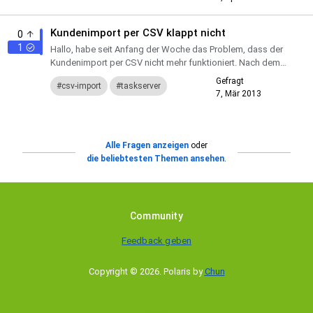
taskserver
config
Kundenimport per CSV klappt nicht
0
1
Hallo, habe seit Anfang der Woche das Problem, dass der
Kundenimport per CSV nicht mehr funktioniert. Nach dem
Klicken auf "Test und Vorschau" fängt sich der orange
Gefragt
csv-import
taskserver
Fort...
7, Mär 2013
Alle Fragen anzeigen
oder
die beliebtesten Themen ansehen
.
Community
Feedback geben
Copyright © 2026
.
Polaris by
Chun