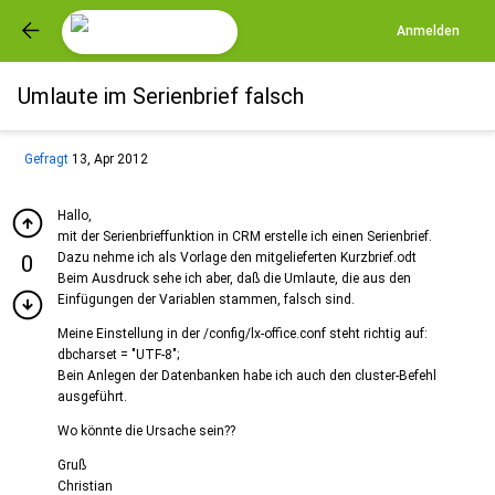
Anmelden
Umlaute im Serienbrief falsch
Gefragt
13, Apr 2012
Hallo,
mit der Serienbrieffunktion in CRM erstelle ich einen Serienbrief.
Dazu nehme ich als Vorlage den mitgelieferten Kurzbrief.odt
0
Beim Ausdruck sehe ich aber, daß die Umlaute, die aus den
Einfügungen der Variablen stammen, falsch sind.
Meine Einstellung in der /config/lx-office.conf steht richtig auf:
dbcharset = "UTF-8";
Bein Anlegen der Datenbanken habe ich auch den cluster-Befehl
ausgeführt.
Wo könnte die Ursache sein??
Gruß
Christian