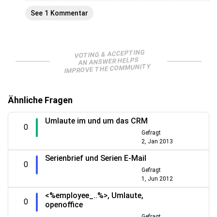
See 1 Kommentar
VOTING & ACCEPTING
AN ANSWER HELPS
IMPROVE THE COMMUNITY
Ähnliche Fragen
Umlaute im und um das CRM
0
Gefragt
2, Jan 2013
Serienbrief und Serien E-Mail
0
Gefragt
1, Jun 2012
<%employee_..%>, Umlaute,
0
openoffice
Gefragt