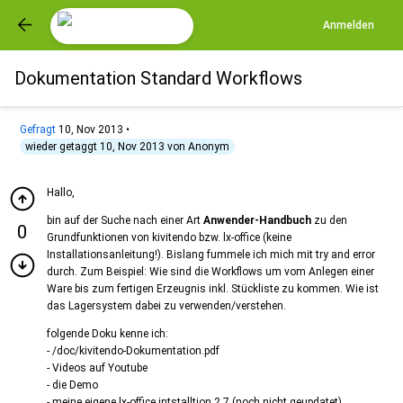
Anmelden
Dokumentation Standard Workflows
Gefragt
10, Nov 2013
•
wieder getaggt
10, Nov 2013
von
Anonym
Hallo,
bin auf der Suche nach einer Art
Anwender-Handbuch
zu den
0
Grundfunktionen von kivitendo bzw. lx-office (keine
Installationsanleitung!). Bislang fummele ich mich mit try and error
durch. Zum Beispiel: Wie sind die Workflows um vom Anlegen einer
Ware bis zum fertigen Erzeugnis inkl. Stückliste zu kommen. Wie ist
das Lagersystem dabei zu verwenden/verstehen.
folgende Doku kenne ich:
- /doc/kivitendo-Dokumentation.pdf
- Videos auf Youtube
- die Demo
- meine eigene lx-office intstalltion 2.7 (noch nicht geupdatet)