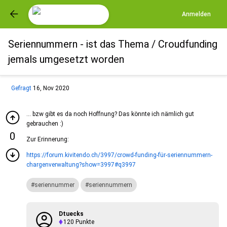
Anmelden
Seriennummern - ist das Thema / Croudfunding
jemals umgesetzt worden
Gefragt
16, Nov 2020
... bzw gibt es da noch Hoffnung? Das könnte ich nämlich gut
gebrauchen :)
0
Zur Erinnerung:
https://forum.kivitendo.ch/3997/crowd-funding-für-seriennummern-
chargenverwaltung?show=3997#q3997
seriennummer
seriennummern
Dtuecks
120
Punkte