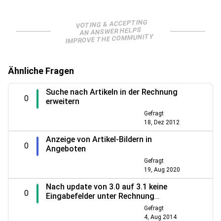
VOTING & ACCEPTING
AN ANSWER HELPS
IMPROVE THE COMMUNITY
Ähnliche Fragen
Suche nach Artikeln in der Rechnung
0
erweitern
Gefragt
18, Dez 2012
Anzeige von Artikel-Bildern in
0
Angeboten
Gefragt
19, Aug 2020
Nach update von 3.0 auf 3.1 keine
0
Eingabefelder unter Rechnung
Erfassen, Auftrag Erfassen usw
Gefragt
4, Aug 2014