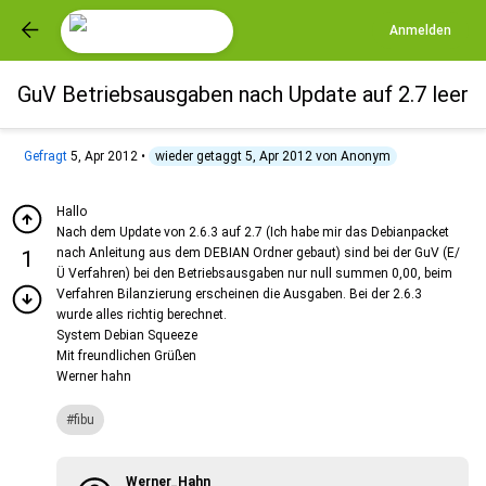
Anmelden
GuV Betriebsausgaben nach Update auf 2.7 leer
Gefragt
5, Apr 2012
•
wieder getaggt
5, Apr 2012
von
Anonym
Hallo
Nach dem Update von 2.6.3 auf 2.7 (Ich habe mir das Debianpacket
nach Anleitung aus dem DEBIAN Ordner gebaut) sind bei der GuV (E/
1
Ü Verfahren) bei den Betriebsausgaben nur null summen 0,00, beim
Verfahren Bilanzierung erscheinen die Ausgaben. Bei der 2.6.3
wurde alles richtig berechnet.
System Debian Squeeze
Mit freundlichen Grüßen
Werner hahn
fibu
Werner_Hahn