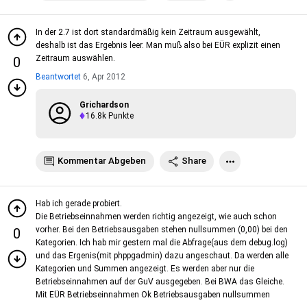
In der 2.7 ist dort standardmäßig kein Zeitraum ausgewählt,
deshalb ist das Ergebnis leer. Man muß also bei EÜR explizit einen
Zeitraum auswählen.
0
Beantwortet
6, Apr 2012
Grichardson
16.8k
Punkte
Kommentar Abgeben
Share
Hab ich gerade probiert.
Die Betriebseinnahmen werden richtig angezeigt, wie auch schon
vorher. Bei den Betriebsausgaben stehen nullsummen (0,00) bei den
0
Kategorien. Ich hab mir gestern mal die Abfrage(aus dem debug.log)
und das Ergenis(mit phppgadmin) dazu angeschaut. Da werden alle
Kategorien und Summen angezeigt. Es werden aber nur die
Betriebseinnahmen auf der GuV ausgegeben. Bei BWA das Gleiche.
Mit EÜR Betriebseinnahmen Ok Betriebsausgaben nullsummen