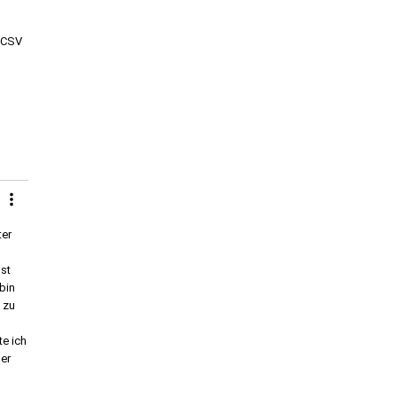
m CSV
ter
bst
bin
 zu
te ich
er