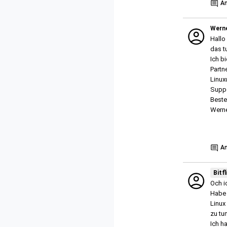
A
Wern
Hallo 
das tu
Ich b
Partn
Linuxu
Suppo
Beste
Wern
Show
A
Bitfl
Och i
Habe 
Linux
zu tun
Ich h