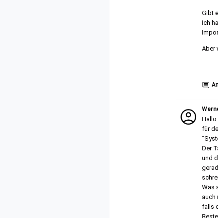
Gibt 
Ich h
Impor
Aber w
Show
A
Wern
Hallo 
für d
"Syst
Der T
und d
gerad
schre
Was s
auch 
falls
Beste