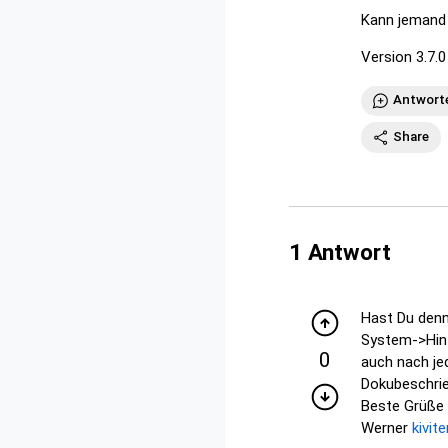
Kann jemand
Version 3.7.0
Antwort
Share
1
Antwort
Hast Du denn
System->Hint
0
auch nach je
Dokubeschrie
Beste Grüße
Werner
kivit