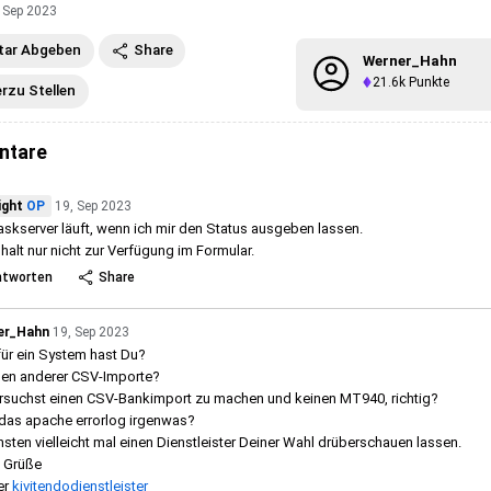
 Sep 2023
ar Abgeben
Share
Werner_Hahn
21.6k
Punkte
erzu Stellen
ntare
ight
OP
19, Sep 2023
askserver läuft, wenn ich mir den Status ausgeben lassen.
 halt nur nicht zur Verfügung im Formular.
ntworten
Share
er_Hahn
19, Sep 2023
ür ein System hast Du?
en anderer CSV-Importe?
rsuchst einen CSV-Bankimport zu machen und keinen MT940, richtig?
das apache errorlog irgenwas?
sten vielleicht mal einen Dienstleister Deiner Wahl drüberschauen lassen.
 Grüße
er
kivitendodienstleister