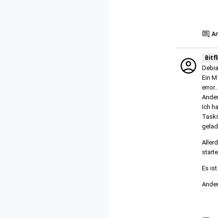
Show
A
Bitfl
Debia
Ein M
error..
Ander
Ich h
Tasks
gelad
Aller
starte
Es ist
Ander
Show