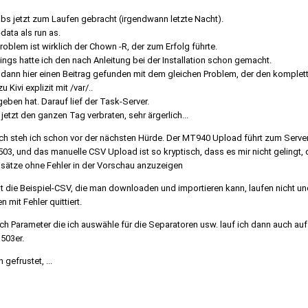
abs jetzt zum Laufen gebracht (irgendwann letzte Nacht).
ata als run as.
roblem ist wirklich der Chown -R, der zum Erfolg führte.
dings hatte ich den nach Anleitung bei der Installation schon gemacht.
 dann hier einen Beitrag gefunden mit dem gleichen Problem, der den komplet
u Kivi explizit mit /var/..
eben hat. Darauf lief der Task-Server.
 jetzt den ganzen Tag verbraten, sehr ärgerlich...
h steh ich schon vor der nächsten Hürde. Der MT940 Upload führt zum Server
 503, und das manuelle CSV Upload ist so kryptisch, dass es mir nicht gelingt, 
sätze ohne Fehler in der Vorschau anzuzeigen
t die Beispiel-CSV, die man downloaden und importieren kann, laufen nicht u
 mit Fehler quittiert.
ch Parameter die ich auswähle für die Separatoren usw. lauf ich dann auch auf
 503er.
n gefrustet, ...
 more