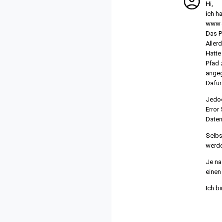
Hi,
ich h
www-d
Das P
Aller
Hatte
Pfad z
angeg
Dafür
Jedoc
Error
Daten
Selbs
werden
Je na
einen
Ich bi
Show