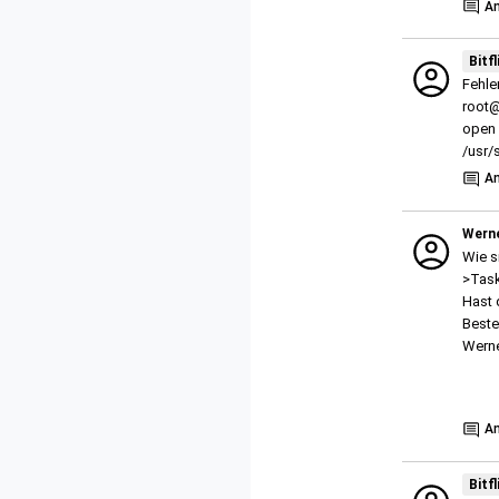
A
Bitfl
Fehle
root@
open 
/usr/
A
Wern
Wie s
>Task
Hast 
Beste
Wern
Show
A
Bitfl