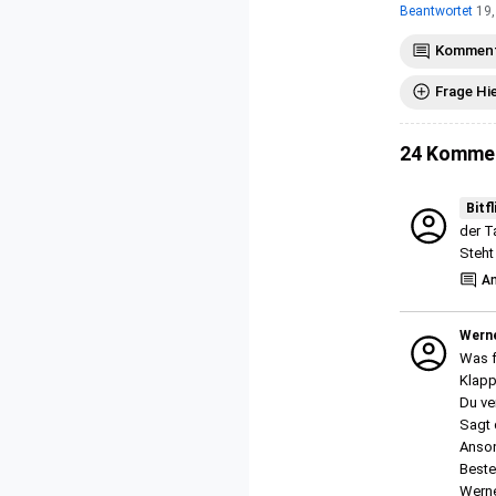
Beantwortet
19,
Komment
Frage Hi
24 Komme
Bitfl
der T
Steht
A
Wern
Was f
Klapp
Du ve
Sagt 
Anson
Beste
Wern