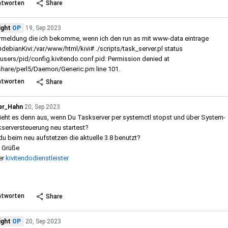
ntworten
Share
ight
OP
19, Sep 2023
rmeldung die ich bekomme, wenn ich den run as mit www-data eintrage
debianKivi:/var/www/html/kivi# ./scripts/task_server.pl status
users/pid/config.kivitendo.conf.pid: Permission denied at
share/perl5/Daemon/Generic.pm line 101.
ntworten
Share
er_Hahn
20, Sep 2023
ieht es denn aus, wenn Du Taskserver per systemctl stopst und über System-
serversteuerung neu startest?
du beim neu aufstetzen die aktuelle 3.8 benutzt?
 Grüße
er
kivitendodienstleister
 more
ntworten
Share
ight
OP
20, Sep 2023