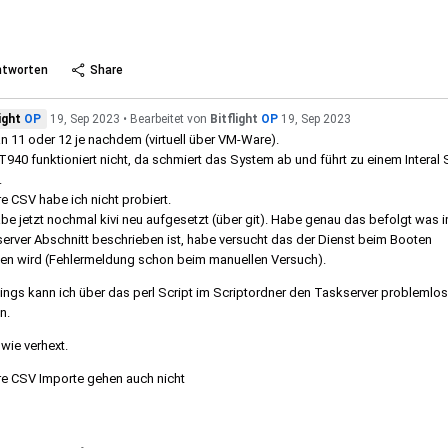
 more
ntworten
Share
ight
OP
19, Sep 2023
Bearbeitet
von
Bitflight
OP
19, Sep 2023
n 11 oder 12 je nachdem (virtuell über VM-Ware).
T940 funktioniert nicht, da schmiert das System ab und führt zu einem Interal 
.
e CSV habe ich nicht probiert.
abe jetzt nochmal kivi neu aufgesetzt (über git). Habe genau das befolgt was 
erver Abschnitt beschrieben ist, habe versucht das der Dienst beim Booten
en wird (Fehlermeldung schon beim manuellen Versuch).
dings kann ich über das perl Script im Scriptordner den Taskserver problemlos
n.
 wie verhext.
e CSV Importe gehen auch nicht
 more