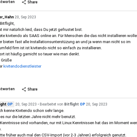
ntworten
Share
er_Hahn
20, Sep 2023
Bitflight,
t mir natürlich leid, dass Du jetzt gefrustet bist.
iete kivitendo als SAAS online an. Für Menschen die das nicht installieren wolle
er bieten fast alle Installationsunterstüzung an und ja wenn man nicht so im
mfeld firm ist ist kivitendo nicht so einfach zu installieren.
rt ist häufig garnicht so teuer wie man denkt.
 Grüße
er
kivitendodienstleister
 more
ntworten
Share
ight
OP
20, Sep 2023
Bearbeitet
von
Bitflight
OP
20, Sep 2023
ch kenne Kivitendo schon sehr lange.
es nur die letzten Jahre nicht mehr benutzt.
 Kenntnisse sind vorhanden, nur mit Linux Kenntnissen hat das im Moment wen
.
atte früher auch mal den CSV-Import (vor 2-3 Jahren) erfolgreich genutzt.