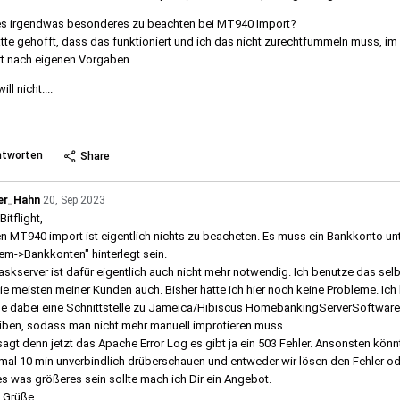
es irgendwas besonderes zu beachten bei MT940 Import?
atte gehofft, dass das funktioniert und ich das nicht zurechtfummeln muss, i
t nach eigenen Vorgaben.
ill nicht....
 more
ntworten
Share
er_Hahn
20, Sep 2023
Bitflight,
en MT940 import ist eigentlich nichts zu beacheten. Es muss ein Bankkonto un
em->Bankkonten" hinterlegt sein.
askserver ist dafür eigentlich auch nicht mehr notwendig. Ich benutze das sel
ie meisten meiner Kunden auch. Bisher hatte ich hier noch keine Probleme. Ich 
e dabei eine Schnittstelle zu Jameica/Hibiscus HomebankingServerSoftware
iben, sodass man nicht mehr manuell improtieren muss.
agt denn jetzt das Apache Error Log es gibt ja ein 503 Fehler. Ansonsten könn
mal 10 min unverbindlich drüberschauen und entweder wir lösen den Fehler od
 es was größeres sein sollte mach ich Dir ein Angebot.
 Grüße